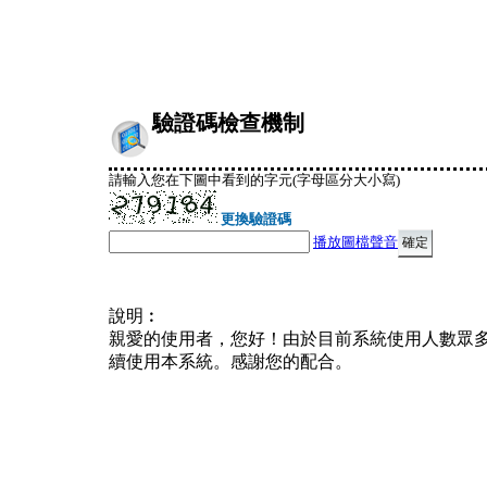
驗證碼檢查機制
請輸入您在下圖中看到的字元(字母區分大小寫)
更換驗證碼
播放圖檔聲音
說明︰
親愛的使用者，您好！由於目前系統使用人數眾
續使用本系統。感謝您的配合。