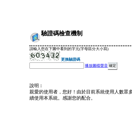
驗證碼檢查機制
請輸入您在下圖中看到的字元(字母區分大小寫)
更換驗證碼
播放圖檔聲音
說明︰
親愛的使用者，您好！由於目前系統使用人數眾
續使用本系統。感謝您的配合。