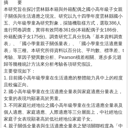
摘 要
本研究旨在探討雲林縣本籍與外籍配偶之國小高年級子女親
子關係與生活適應之現況。研究以九十四學年度雲林縣國小
五、六年級學童為研究對象，採隨機取樣方式，選取386人
進行問卷調查，實得有效問卷361份(本籍配偶子女186份、
外籍配偶子女175份)。調查研究工具分別為「基本資料調查
表」、「國小學童親子關係量表」、「國小學童生活適應量
表」等三種。本研究所得資料以百分比、平均數、標準差、t
考驗、單因子變異數分析、Pearson積差相關、逐步多元迴
歸等幾種統計方法來分析考驗各項研究假設。
主要發現如下：
1. 目前國小高年級學童在生活適應的整體能力具中上的程度
且較偏正向。
2. 國小高年級學童在生活適應全量表與家庭適應分量表上，
女童的表現均顯著高於男童。
3. 不同家庭社經地位之國小高年級學童在生活適應全量表及
個人適應、家庭適應、人際適應等三分層面上，中社經地位
家庭子女表現顯著高於低社經地位家庭子女。
4. 親子關係全量表與生活適應全量表之變項關聯程度為「中