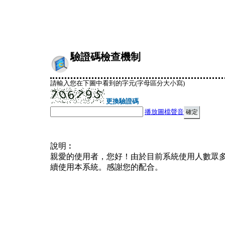
驗證碼檢查機制
請輸入您在下圖中看到的字元(字母區分大小寫)
更換驗證碼
播放圖檔聲音
說明︰
親愛的使用者，您好！由於目前系統使用人數眾
續使用本系統。感謝您的配合。