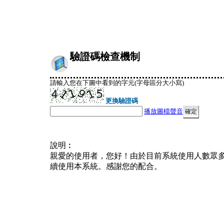
驗證碼檢查機制
請輸入您在下圖中看到的字元(字母區分大小寫)
更換驗證碼
播放圖檔聲音
說明︰
親愛的使用者，您好！由於目前系統使用人數眾
續使用本系統。感謝您的配合。