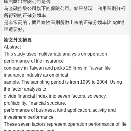
確判斷出壽險公司是否
為金融控股公司旗下的保險公司。結果發現，利用區別分析
所得到的正確分類率
是非常高的，而且線性區別所做出來的正確分類率比logit迴
歸還要好。
論文外文摘要
Abstract
This study uses multivariate analysis on operation
performance of life insurance
company in Taiwan and picks 25 firms in Taiwan life
insurance industry as empirical
sample. The sampling period is from 1999 to 2004. Using
the factor analysis to
divide financial index into seven factors, solvency,
profitability, financial structure,
performance of business, fund application, activity and
investment performance.
These seven factors represent operation performance of life