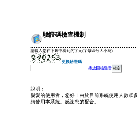
驗證碼檢查機制
請輸入您在下圖中看到的字元(字母區分大小寫)
更換驗證碼
播放圖檔聲音
說明︰
親愛的使用者，您好！由於目前系統使用人數眾
續使用本系統。感謝您的配合。