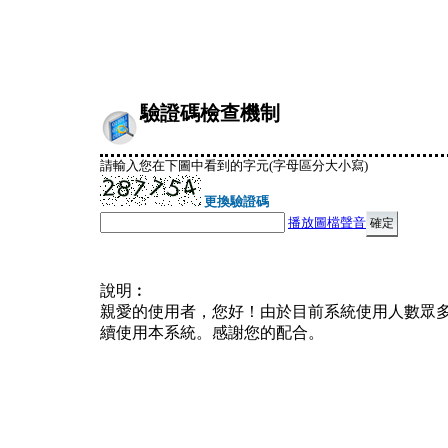
驗證碼檢查機制
請輸入您在下圖中看到的字元(字母區分大小寫)
更換驗證碼
播放圖檔聲音
說明︰
親愛的使用者，您好！由於目前系統使用人數眾
續使用本系統。感謝您的配合。