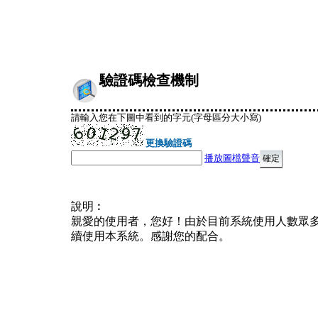
驗證碼檢查機制
請輸入您在下圖中看到的字元(字母區分大小寫)
更換驗證碼
播放圖檔聲音
說明︰
親愛的使用者，您好！由於目前系統使用人數眾
續使用本系統。感謝您的配合。