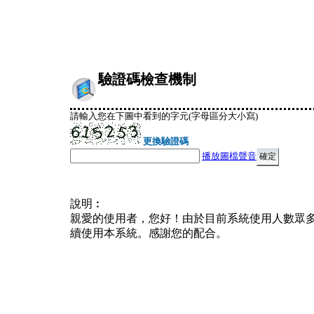
驗證碼檢查機制
請輸入您在下圖中看到的字元(字母區分大小寫)
更換驗證碼
播放圖檔聲音
說明︰
親愛的使用者，您好！由於目前系統使用人數眾
續使用本系統。感謝您的配合。