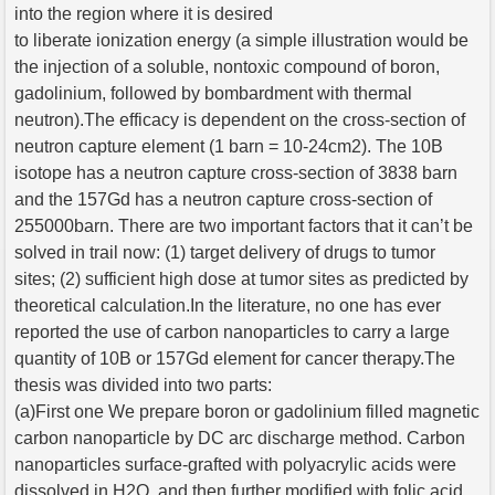
into the region where it is desired
to liberate ionization energy (a simple illustration would be
the injection of a soluble, nontoxic compound of boron,
gadolinium, followed by bombardment with thermal
neutron).The efficacy is dependent on the cross-section of
neutron capture element (1 barn = 10-24cm2). The 10B
isotope has a neutron capture cross-section of 3838 barn
and the 157Gd has a neutron capture cross-section of
255000barn. There are two important factors that it can’t be
solved in trail now: (1) target delivery of drugs to tumor
sites; (2) sufficient high dose at tumor sites as predicted by
theoretical calculation.In the literature, no one has ever
reported the use of carbon nanoparticles to carry a large
quantity of 10B or 157Gd element for cancer therapy.The
thesis was divided into two parts:
(a)First one We prepare boron or gadolinium filled magnetic
carbon nanoparticle by DC arc discharge method. Carbon
nanoparticles surface-grafted with polyacrylic acids were
dissolved in H2O, and then further modified with folic acid.