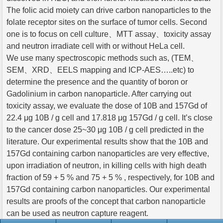
The folic acid moiety can drive carbon nanoparticles to the
folate receptor sites on the surface of tumor cells. Second
one is to focus on cell culture、MTT assay、toxicity assay
and neutron irradiate cell with or without HeLa cell.
We use many spectroscopic methods such as, (TEM、
SEM、XRD、EELS mapping and ICP-AES…..etc) to
determine the presence and the quantity of boron or
Gadolinium in carbon nanoparticle. After carrying out
toxicity assay, we evaluate the dose of 10B and 157Gd of
22.4 μg 10B / g cell and 17.818 μg 157Gd / g cell. It’s close
to the cancer dose 25~30 μg 10B / g cell predicted in the
literature. Our experimental results show that the 10B and
157Gd containing carbon nanoparticles are very effective,
upon irradiation of neutron, in killing cells with high death
fraction of 59 + 5 % and 75 + 5 % , respectively, for 10B and
157Gd containing carbon nanoparticles. Our experimental
results are proofs of the concept that carbon nanoparticle
can be used as neutron capture reagent.