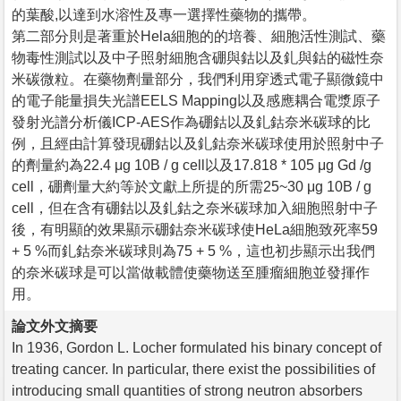
的葉酸,以達到水溶性及專一選擇性藥物的攜帶。
第二部分則是著重於Hela細胞的的培養、細胞活性測試、藥
物毒性測試以及中子照射細胞含硼與鈷以及釓與鈷的磁性奈
米碳微粒。在藥物劑量部分，我們利用穿透式電子顯微鏡中
的電子能量損失光譜EELS Mapping以及感應耦合電漿原子
發射光譜分析儀ICP-AES作為硼鈷以及釓鈷奈米碳球的比
例，且經由計算發現硼鈷以及釓鈷奈米碳球使用於照射中子
的劑量約為22.4 μg 10B / g cell以及17.818 * 105 μg Gd /g
cell，硼劑量大約等於文獻上所提的所需25~30 μg 10B / g
cell，但在含有硼鈷以及釓鈷之奈米碳球加入細胞照射中子
後，有明顯的效果顯示硼鈷奈米碳球使HeLa細胞致死率59
+ 5 %而釓鈷奈米碳球則為75 + 5 %，這也初步顯示出我們
的奈米碳球是可以當做載體使藥物送至腫瘤細胞並發揮作
用。
論文外文摘要
In 1936, Gordon L. Locher formulated his binary concept of
treating cancer. In particular, there exist the possibilities of
introducing small quantities of strong neutron absorbers