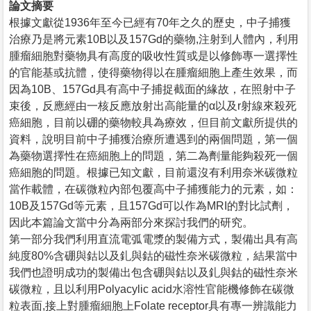
論文摘要
根據文獻從1936年至今已經有70年之久的歷史，中子捕獲
治療乃是將元素10B以及157Gd的藥物,注射到人體內，利用
腫瘤細胞對藥物具有高度的吸收性質或是以修飾專一選擇性
的官能基或抗體，使得藥物得以在腫瘤細胞上產生效果，而
因為10B、157Gd具有高中子捕捉截面的緣故，在照射中子
束後，反應經由一核反應放射出高能量的α以及r射線來殺死
癌細胞，目前以硼的藥物較具為療效，但目前文獻所提供的
資料，說明目前中子捕獲治療所遭遇到的兩個問題，第一個
為藥物選擇性在癌細胞上的問題，第二為劑量能夠殺死一個
癌細胞的問題。根據已知文獻，目前還沒有利用奈米碳微粒
當作載體，在碳微粒內部包覆高中子捕獲能力的元素，如：
10B及157Gd等元素，且157Gd可以作為MRI的對比試劑，
因此本篇論文當中分為兩部分來探討我們的研究。
第一部分我們利用直流電弧電漿的製備方式，製備出具有高
純度80%含硼與鈷以及釓與鈷的磁性奈米碳微粒，結果當中
我們也證明成功的製備出包含硼與鈷以及釓與鈷的磁性奈米
碳微粒，且以利用Polyacylic acid水溶性官能機修飾在碳微
粒表面,接上對腫瘤細胞上Folate receptor具有專一辨識能力