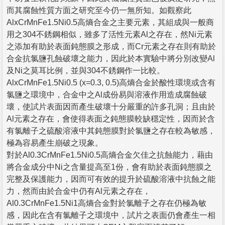
而其腐蝕性質方面之研究至今仍一無所知。如觀察此
AlxCrMnFe1.5Ni0.5高熵合金之主要元素，其組成與一般商
用之304不銹鋼相似，雖多了活性元素Al之存在，然Ni元素
之添加有助於表面鈍態膜之形成，而Cr元素之存在則有助於
合金抗氯鹽孔蝕破壞之能力，因此於本實驗中將分別改變Al
及Ni之莫耳比例，並與304不銹鋼作一比較。
AlxCrMnFe1.5Ni0.5 (x=0.3, 0.5)高熵合金於酸性環境或含有
氯鹽之環境中，合金中之Al成份易與溶液作用造成腐蝕破
壞，使試片表面因而產生破壞十分嚴重的許多孔洞；且由於
Al元素之存在，會使得表面之鈍態膜較缺穩定性，因而於含
有氯離子之硫酸溶液中其鈍態膜對於氯鹽之存在較為敏感，
極為容易產生崩破之現象。
對於Al0.3CrMnFe1.5Ni0.5高熵合金欠佳之抗蝕能力，藉由
將合金成分中Ni之含量提高至1份，會有助於表面鈍態膜之
完整及保護能力，因而可有效的提升於硫酸溶液中抗蝕之能
力，然而由於合金中仍有Al元素之存在，
Al0.3CrMnFe1.5Ni1高熵合金對於氯離子之存在仍極為敏
感，因此在含有氯離子之環境中，試片之表面仍會產生一相