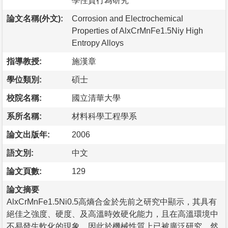
學性質行為研究
論文名稱(外文):
Corrosion and Electrochemical
Properties of AlxCrMnFe1.5Niy High
Entropy Alloys
指導教授:
施漢章
學位類別:
碩士
校院名稱:
國立清華大學
系所名稱:
材料科學工程學系
論文出版年:
2006
語文別:
中文
論文頁數:
129
論文摘要
AlxCrMnFe1.5Ni0.5高熵合金於先前之研究中顯示，其具有
絕佳之強度、硬度、及高溫時效硬化能力，且在高溫環境中
不易發生軟化的現象，因此於機械性質上已被廣泛研究，然