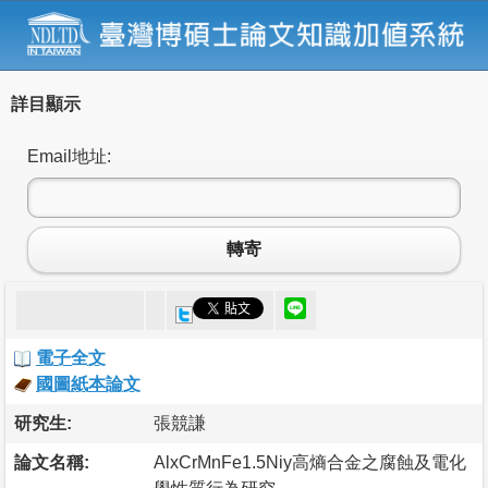
詳目顯示
Email地址:
轉寄
電子全文
國圖紙本論文
研究生:
張競謙
論文名稱:
AlxCrMnFe1.5Niy高熵合金之腐蝕及電化