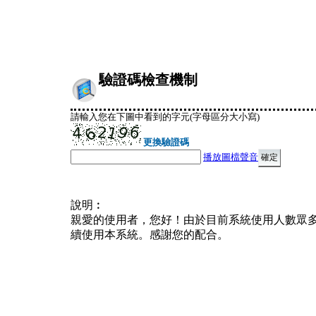
驗證碼檢查機制
請輸入您在下圖中看到的字元(字母區分大小寫)
更換驗證碼
播放圖檔聲音
說明︰
親愛的使用者，您好！由於目前系統使用人數眾
續使用本系統。感謝您的配合。