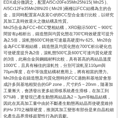
EDX成分微調之，配置Al5Cr20Fe35Mn25Ni15( Mn25 )、
Al5Cr12Fe35Mn28Ni20 ( Mn28 )兩種以FCC結構為主的合
金，並同時配置富Al及富Cr的BCC型合金進行比較，以研究
其加工及時效退火之微結構及性質。
Mn25合金為FCC+BCC雙相結構，XRD顯示500℃ ~ 900℃
間皆有ρ相析出，鑄造態與均質化態在700℃時效硬度可提升
為2.5倍，滾軋態600℃時效可達最高硬度Hv 625。Mn28合
金為FCC單相結構，鑄造態及均質化態在700℃析出硬化也
可使硬度提升為2倍，滾軋態500℃及600℃可達均質化硬度
的3倍，此兩合金與鋼鐵材料比較，具有甚高的再結晶溫度
1000℃，且具有極佳的滾軋性，分別可滾軋至110μm與
70μm厚度，在中等強度結構材應用上，將有相當的潛力。
Mn28合金在鑄造態及均質化態時的FCC過飽和基地皆會形
成許多與基地相契合的GP zone，尺寸約5 ~ 20nm，隨著加
工量漸大，會誘發出更多組滑移系統產生滑移，在加工到
97%時，更發現已產生動態再結晶為2 ~ 3μm等軸晶結構，
因此在其高加工量中由於不斷產生動態再結晶而使硬度維持
約Hv 370之極限硬度，推測其加工變形有部份是來自晶粒細
化產生晶界滑移超塑性行為的貢獻。