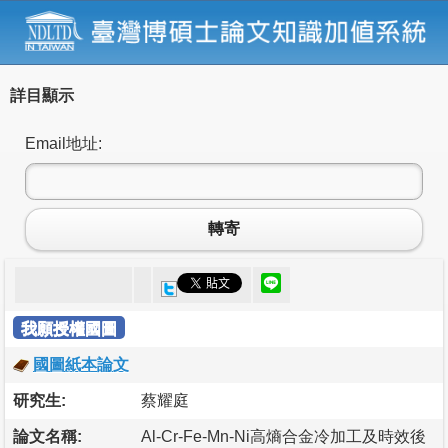
詳目顯示
Email地址:
轉寄
我願授權國圖
國圖紙本論文
研究生:
蔡耀庭
論文名稱:
Al-Cr-Fe-Mn-Ni高熵合金冷加工及時效後