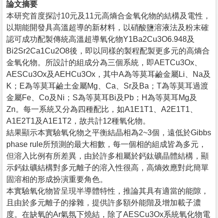
論文摘要
本研究首度探討10元及11元高熵合金氧化物的結構及電性，
以期能開發具高溫超導的新材料，以硝酸鹽溶液法及粉末確
認可成功配製傳統高溫超導氧化物Y1Ba2Cu3O6.948及
Bi2Sr2Ca1Cu2O8後，即以同樣的製程配製更多元的高熵合
金氧化物。所設計的組成分為三個系統，即AETCu3Ox、
AESCu3Ox及AEHCu3Ox，其中A為等莫耳鹼金屬Li、Na及
K；E為等莫耳鹼土金屬Mg、Ca、Sr及Ba；T為等莫耳過渡
金屬Fe、Co及Ni；S為等莫耳Bi及Pb；H為等莫耳Mg及
Zn。每一系統又分為四種配比，如A1E1T1、A2E1T1、
A1E2T1及A1E1T2，故共計12種氧化物。
結果顯示本實驗氧化物之平衡結晶相為2~3個，遠低於Gibbs
phase rule所預測的最大相數，每一個相的組成皆為多元，
但溶入比例有所差異，由於許多相屬於鈣鈦礦晶體結構，顯
示鈣鈦礦結構對多元離子的溶入性很高，高熵效應對此簡單
固溶相的形成扮演重要角色。
本實驗氧化物皆呈現半導體特性，推論其具有適當的能隙，
且由於多元離子的摻雜，提供許多額外能階及增加載子濃
度。在缺氧的Ar氣氛下燒結，除了AESCu3Ox系統氧化物電