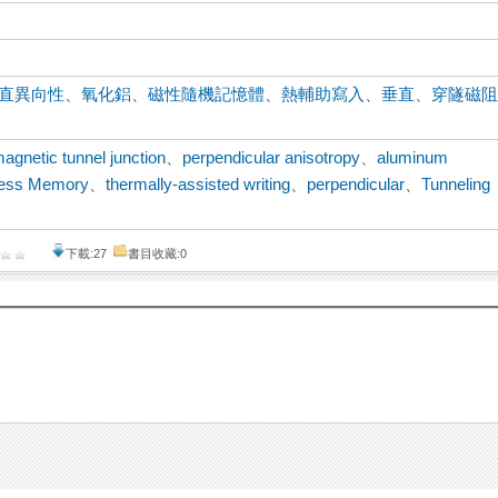
直異向性
、
氧化鋁
、
磁性隨機記憶體
、
熱輔助寫入
、
垂直
、
穿隧磁
agnetic tunnel junction
、
perpendicular anisotropy
、
aluminum
cess Memory
、
thermally-assisted writing
、
perpendicular
、
Tunneling
下載:27
書目收藏:0