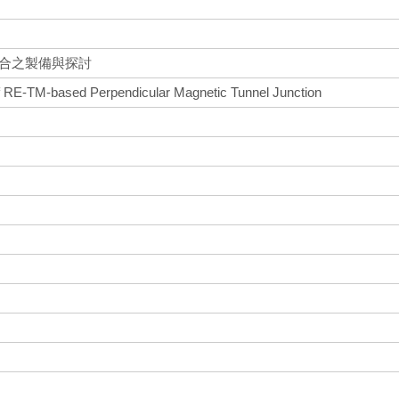
接合之製備與探討
 of RE-TM-based Perpendicular Magnetic Tunnel Junction