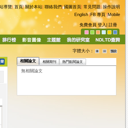
站導覽
|
首頁
|
關於本站
|
聯絡我們
|
國圖首頁
|
常見問題
|
操作說明
English
|
FB 專頁
|
Mobile
免費會員
登入
|
註冊
字體大小：
相關論文
相關期刊
熱門點閱論文
無相關論文