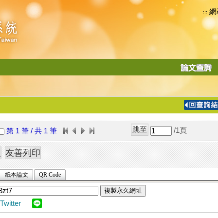
網
:::
功
能
切
換
導
覽
/1
頁
第 1 筆 / 共 1 筆
列
紙本論文
QR Code
複製永久網址
Twitter