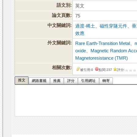
語文別:
英文
論文頁數:
75
中文關鍵詞:
過渡-稀土
、
磁性穿隧元件
、
垂
效應
外文關鍵詞:
Rare Earth-Transition Metal
、
m
oxide
、
Magnetic Random Ac
Magnetoresistance (TMR)
相關次數:
被引用:0
點閱:237
評分:
推文
網路書籤
推薦
評分
引用網址
轉寄