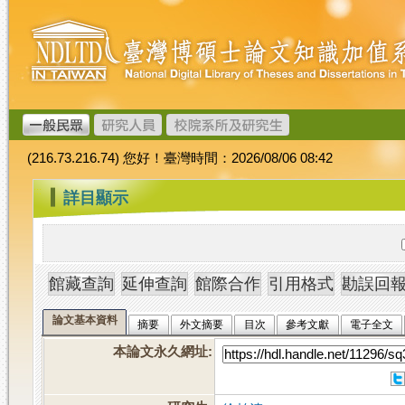
跳
臺
到
灣
主
博
要
碩
內
士
容
論
文
(216.73.216.74) 您好！臺灣時間：2026/08/06 08:42
加
值
:::
詳目顯示
系
統
論文基本資料
摘要
外文摘要
目次
參考文獻
電子全文
本論文永久網址
: