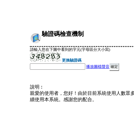
驗證碼檢查機制
請輸入您在下圖中看到的字元(字母區分大小寫)
更換驗證碼
播放圖檔聲音
說明︰
親愛的使用者，您好！由於目前系統使用人數眾
續使用本系統。感謝您的配合。