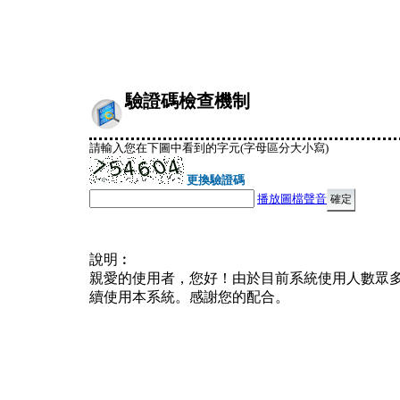
驗證碼檢查機制
請輸入您在下圖中看到的字元(字母區分大小寫)
更換驗證碼
播放圖檔聲音
說明︰
親愛的使用者，您好！由於目前系統使用人數眾
續使用本系統。感謝您的配合。