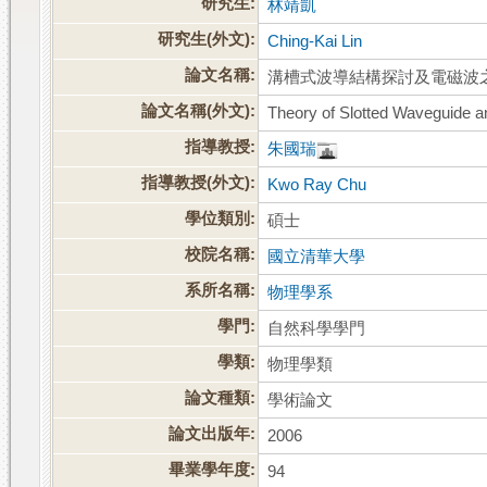
研究生:
林靖凱
研究生(外文):
Ching-Kai Lin
論文名稱:
溝槽式波導結構探討及電磁波
論文名稱(外文):
Theory of Slotted Waveguide an
指導教授:
朱國瑞
指導教授(外文):
Kwo Ray Chu
學位類別:
碩士
校院名稱:
國立清華大學
系所名稱:
物理學系
學門:
自然科學學門
學類:
物理學類
論文種類:
學術論文
論文出版年:
2006
畢業學年度:
94