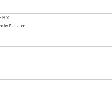
之激發
d Its Excitation