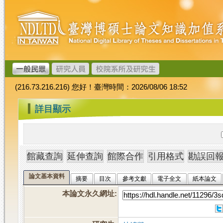
跳
臺
到
灣
主
博
要
碩
內
士
容
論
文
(216.73.216.216) 您好！臺灣時間：2026/08/06 18:52
加
值
:::
詳目顯示
系
統
論文基本資料
摘要
目次
參考文獻
電子全文
紙本論文
本論文永久網址
: