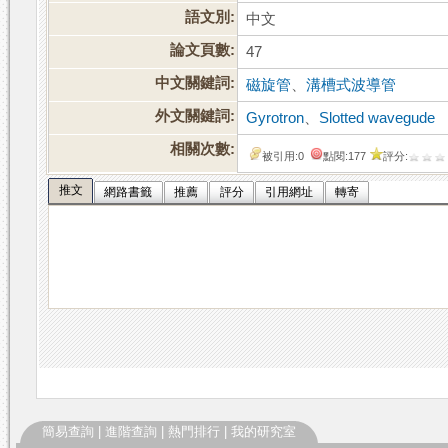
語文別:
中文
論文頁數:
47
中文關鍵詞:
磁旋管
、
溝槽式波導管
外文關鍵詞:
Gyrotron
、
Slotted wavegude
相關次數:
被引用:0
點閱:177
評分:
推文
網路書籤
推薦
評分
引用網址
轉寄
簡易查詢
|
進階查詢
|
熱門排行
|
我的研究室