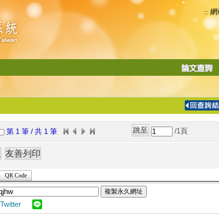
網
:::
功
能
切
換
導
覽
/1
頁
第 1 筆 / 共 1 筆
列
QR Code
複製永久網址
Twitter