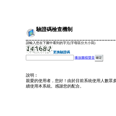
驗證碼檢查機制
請輸入您在下圖中看到的字元(字母區分大小寫)
更換驗證碼
播放圖檔聲音
說明︰
親愛的使用者，您好！由於目前系統使用人數眾
續使用本系統。感謝您的配合。