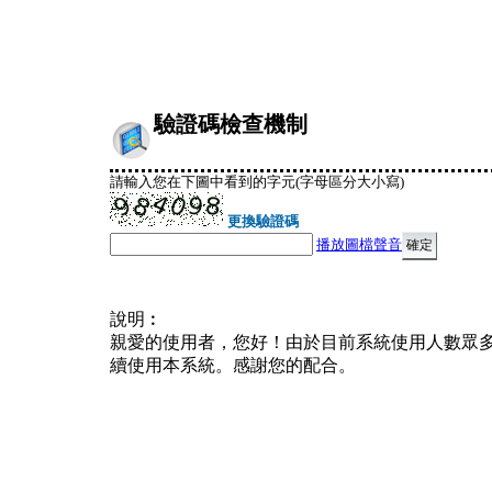
驗證碼檢查機制
請輸入您在下圖中看到的字元(字母區分大小寫)
更換驗證碼
播放圖檔聲音
說明︰
親愛的使用者，您好！由於目前系統使用人數眾
續使用本系統。感謝您的配合。