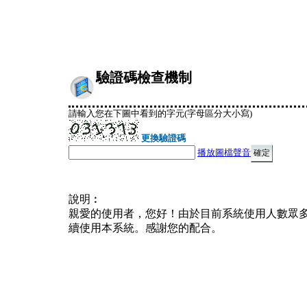
驗證碼檢查機制
請輸入您在下圖中看到的字元(字母區分大小寫)
更換驗證碼
播放圖檔聲音
說明︰
親愛的使用者，您好！由於目前系統使用人數眾
續使用本系統。感謝您的配合。