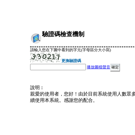
驗證碼檢查機制
請輸入您在下圖中看到的字元(字母區分大小寫)
更換驗證碼
播放圖檔聲音
說明︰
親愛的使用者，您好！由於目前系統使用人數眾
續使用本系統。感謝您的配合。