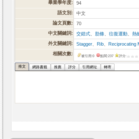
畢業學年度:
94
語文別:
中文
論文頁數:
70
中文關鍵詞:
交錯式
、
肋條
、
往復運動
、
熱
外文關鍵詞:
Stagger
、
Rib
、
Reciprocating 
相關次數:
被引用:0
點閱:237
評分:
推文
網路書籤
推薦
評分
引用網址
轉寄