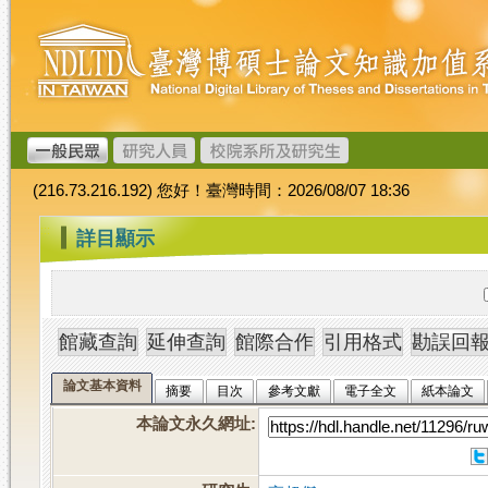
跳
臺
到
灣
主
博
要
碩
內
士
容
論
文
(216.73.216.192) 您好！臺灣時間：2026/08/07 18:36
加
值
:::
詳目顯示
系
統
論文基本資料
摘要
目次
參考文獻
電子全文
紙本論文
本論文永久網址
: