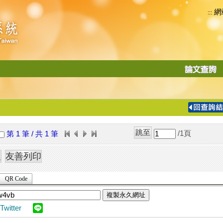
網
:::
功
能
切
換
導
覽
/1
頁
第 1 筆 / 共 1 筆
列
QR Code
複製永久網址
Twitter