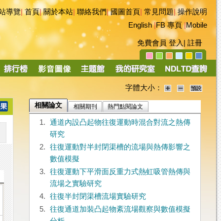
站導覽
|
首頁
|
關於本站
|
聯絡我們
|
國圖首頁
|
常見問題
|
操作說明
English
|
FB 專頁
|
Mobile
免費會員
登入
|
註冊
字體大小：
相關論文
相關期刊
熱門點閱論文
1.
通道內設凸起物往復運動時混合對流之熱傳
研究
2.
往復運動對半封閉渠槽的流場與熱傳影響之
數值模擬
3.
往復運動下平滑面反重力式熱虹吸管熱傳與
流場之實驗研究
4.
往復半封閉渠槽流場實驗研究
5.
往復通道加裝凸起物紊流場觀察與數值模擬