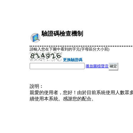
驗證碼檢查機制
請輸入您在下圖中看到的字元(字母區分大小寫)
更換驗證碼
播放圖檔聲音
說明︰
親愛的使用者，您好！由於目前系統使用人數眾
續使用本系統。感謝您的配合。