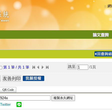
網
:::
功
能
切
換
導
覽
/1
頁
第 1 筆 / 共 1 筆
列
QR Code
複製永久網址
Twitter