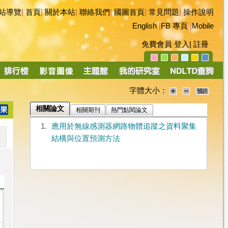
站導覽
|
首頁
|
關於本站
|
聯絡我們
|
國圖首頁
|
常見問題
|
操作說明
English
|
FB 專頁
|
Mobile
免費會員
登入
|
註冊
字體大小：
相關論文
相關期刊
熱門點閱論文
1.
應用於無線感測器網路物體追蹤之資料聚集
結構與位置預測方法