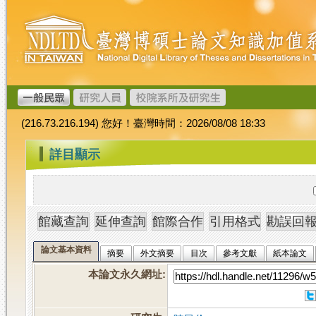
跳
臺
到
灣
主
博
要
碩
內
士
容
論
文
(216.73.216.194) 您好！臺灣時間：2026/08/08 18:33
加
值
:::
詳目顯示
系
統
論文基本資料
摘要
外文摘要
目次
參考文獻
紙本論文
本論文永久網址
: