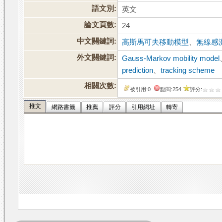
語文別:
英文
論文頁數:
24
中文關鍵詞:
高斯馬可夫移動模型
、
無線感
外文關鍵詞:
Gauss-Markov mobility model
prediction
、
tracking scheme
相關次數:
被引用:0
點閱:254
評分:
推文
網路書籤
推薦
評分
引用網址
轉寄