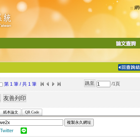
網
:::
功
能
切
換
導
覽
/1
頁
第 1 筆 / 共 1 筆
列
紙本論文
QR Code
複製永久網址
Twitter