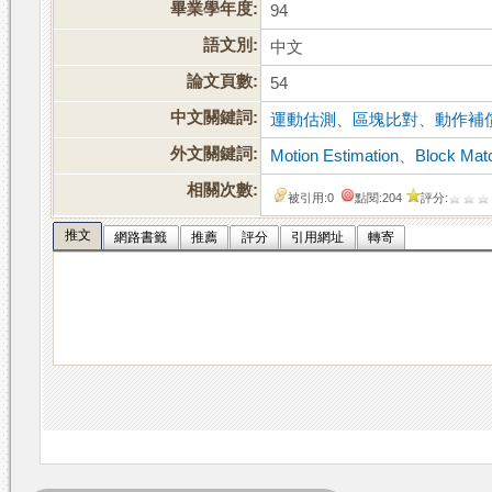
畢業學年度:
94
語文別:
中文
論文頁數:
54
中文關鍵詞:
運動估測
、
區塊比對
、
動作補
外文關鍵詞:
Motion Estimation
、
Block Mat
相關次數:
被引用:0
點閱:204
評分:
推文
網路書籤
推薦
評分
引用網址
轉寄