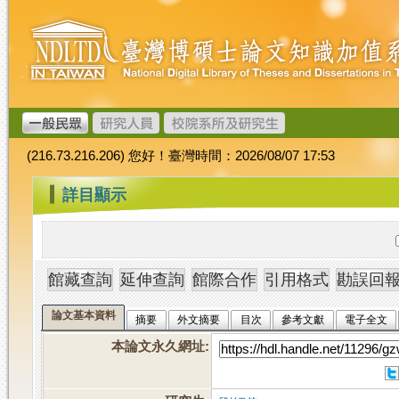
跳
臺
到
灣
主
博
要
碩
內
士
容
論
文
(216.73.216.206) 您好！臺灣時間：2026/08/07 17:53
加
值
:::
詳目顯示
系
統
論文基本資料
摘要
外文摘要
目次
參考文獻
電子全文
本論文永久網址
: