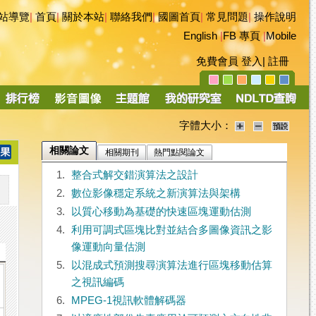
站導覽
|
首頁
|
關於本站
|
聯絡我們
|
國圖首頁
|
常見問題
|
操作說明
English
|
FB 專頁
|
Mobile
免費會員
登入
|
註冊
字體大小：
相關論文
相關期刊
熱門點閱論文
1.
整合式解交錯演算法之設計
2.
數位影像穩定系統之新演算法與架構
3.
以質心移動為基礎的快速區塊運動估測
4.
利用可調式區塊比對並結合多圖像資訊之影
像運動向量估測
5.
以混成式預測搜尋演算法進行區塊移動估算
之視訊編碼
6.
MPEG-1視訊軟體解碼器