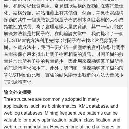
庫、和網站紀錄資料庫。常見樹狀結構的探勘則在查詢最佳
化、結構分類、網站推薦上有其價值。然而，常見樹狀結構
探勘的其中一個挑戰就是候選子樹的樹木會隨著樹的大小成
指數性的成長。為了處理這樣大量的資訊，其中一個可能的
解決方法就是封閉子樹。在此篇論文當中，我們提出了一個
叫CSTMer的方法利用先找出封閉子樹來找出常見頻繁子
樹。在這方法中，我們主要介紹一個壓縮的資料結構-封閉字
首樹來保存用來找出封閉子樹所相關的資訊。封閉子樹的數
量通常比所有子樹的數量還少，因此用來探勘頻繁子樹所需
的記憶體需求減少了。此外，我們和一個探勘頻繁子樹的演
算法STMer做比較。實驗的結果顯示出我們的方法大量減少
了記憶體需求。
論文外文摘要
Tree structures are commonly adopted in many
applications, such as bioinformatics, XML database, and
web log databases. Mining frequent tree patterns can be
valuable for query optimization, pattern classification, and
web recommendation. However, one of the challenges for