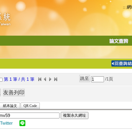
網
:::
功
能
切
換
導
覽
/1
頁
第 1 筆 / 共 1 筆
列
紙本論文
QR Code
複製永久網址
Twitter