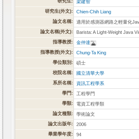
研究生:
梁建智
研究生(外文):
Chien-Chih Liang
論文名稱:
適用於感測器網路之輕量化Ja
論文名稱(外文):
Barista: A Light-Weight Java V
指導教授:
金仲達
指導教授(外文):
Chung-Ta King
學位類別:
碩士
校院名稱:
國立清華大學
系所名稱:
資訊工程學系
學門:
工程學門
學類:
電資工程學類
論文種類:
學術論文
論文出版年:
2006
畢業學年度:
94