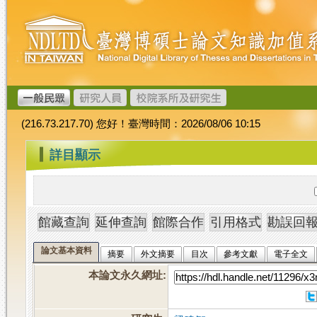
跳
臺
到
灣
主
博
要
碩
內
士
容
論
文
(216.73.217.70) 您好！臺灣時間：2026/08/06 10:15
加
值
:::
詳目顯示
系
統
論文基本資料
摘要
外文摘要
目次
參考文獻
電子全文
本論文永久網址
: