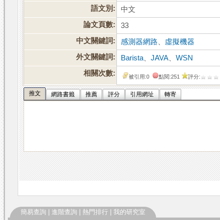
語文別:
中文
論文頁數:
33
中文關鍵詞:
感測器網路
、
虛擬機器
外文關鍵詞:
Barista
、
JAVA
、
WSN
相關次數:
被引用:0
點閱:251
評分:
推文
網路書籤
推薦
評分
引用網址
轉寄
簡易查詢
|
進階查詢
|
熱門排行
|
我的研究室