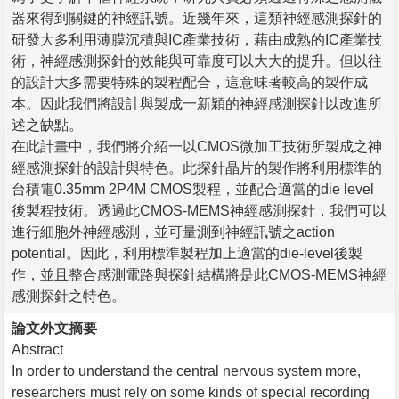
器來得到關鍵的神經訊號。近幾年來，這類神經感測探針的
研發大多利用薄膜沉積與IC產業技術，藉由成熟的IC產業技
術，神經感測探針的效能與可靠度可以大大的提升。但以往
的設計大多需要特殊的製程配合，這意味著較高的製作成
本。因此我們將設計與製成一新穎的神經感測探針以改進所
述之缺點。
在此計畫中，我們將介紹一以CMOS微加工技術所製成之神
經感測探針的設計與特色。此探針晶片的製作將利用標準的
台積電0.35mm 2P4M CMOS製程，並配合適當的die level
後製程技術。透過此CMOS-MEMS神經感測探針，我們可以
進行細胞外神經感測，並可量測到神經訊號之action
potential。因此，利用標準製程加上適當的die-level後製
作，並且整合感測電路與探針結構將是此CMOS-MEMS神經
感測探針之特色。
論文外文摘要
Abstract
In order to understand the central nervous system more,
researchers must rely on some kinds of special recording