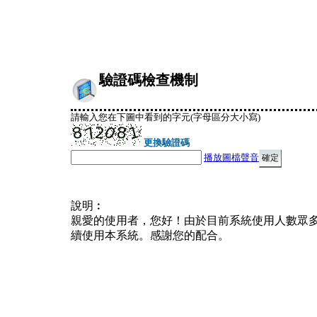
驗證碼檢查機制
請輸入您在下圖中看到的字元(字母區分大小寫)
更換驗證碼
播放圖檔聲音
說明︰
親愛的使用者，您好！由於目前系統使用人數眾
續使用本系統。感謝您的配合。