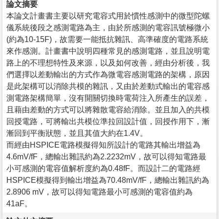
論文摘要
本論文計畫書主要以研究電容式用於慣性感測中的微型陀螺
儀系統後段之感測電路為主，由於所感測的電容訊號極微小
(約為10-15F)，故需要一能抵抗雜訊、高準確度的電路系統
來作感測。計畫書中說明四種常見的感測電路，並且說明電
路上的不理想特性及來源，以及如何改善，經由分析後，我
們選擇以差動輸出的方式作為微電容感測電路的架構，原因
是此架構可以消除共模的雜訊，又由於差動式輸出的電容感
測電路架構簡單，沒有開關切換時電荷注入所產生的誤差，
且藉由差動的方式可以將雜散電容給消除。並且加入的共模
回授電路，可將輸出共模位準拉回設計值，回授作用下，漸
漸回到平衡狀態，並且其值大約在1.4V。
而經由HSPICE電路模擬得知所設計的電路其輸出增益為
4.6mV/fF，總輸出雜訊約為2.2232mV，故可以得知電路最
小可感測的電容值解析度約為0.48fF。而設計二的電路經
HSPICE模擬得到輸出增益為70.48mV/fF，總輸出雜訊約為
2.8906 mV，故可以得知電路最小可感測的電容值約為
41aF。