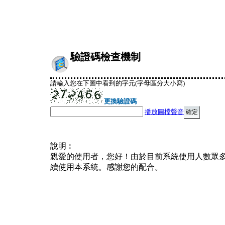
驗證碼檢查機制
請輸入您在下圖中看到的字元(字母區分大小寫)
更換驗證碼
播放圖檔聲音
說明︰
親愛的使用者，您好！由於目前系統使用人數眾
續使用本系統。感謝您的配合。