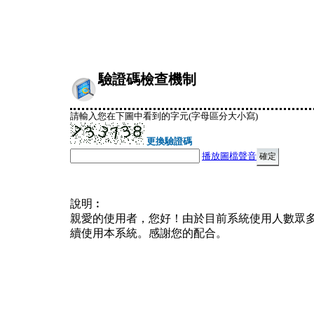
驗證碼檢查機制
請輸入您在下圖中看到的字元(字母區分大小寫)
更換驗證碼
播放圖檔聲音
說明︰
親愛的使用者，您好！由於目前系統使用人數眾
續使用本系統。感謝您的配合。