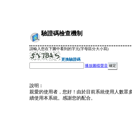
驗證碼檢查機制
請輸入您在下圖中看到的字元(字母區分大小寫)
更換驗證碼
播放圖檔聲音
說明︰
親愛的使用者，您好！由於目前系統使用人數眾
續使用本系統。感謝您的配合。