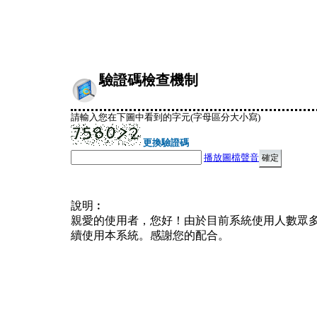
驗證碼檢查機制
請輸入您在下圖中看到的字元(字母區分大小寫)
更換驗證碼
播放圖檔聲音
說明︰
親愛的使用者，您好！由於目前系統使用人數眾
續使用本系統。感謝您的配合。