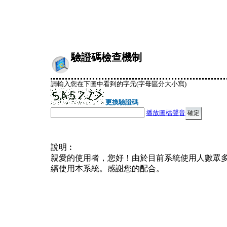
驗證碼檢查機制
請輸入您在下圖中看到的字元(字母區分大小寫)
更換驗證碼
播放圖檔聲音
說明︰
親愛的使用者，您好！由於目前系統使用人數眾
續使用本系統。感謝您的配合。