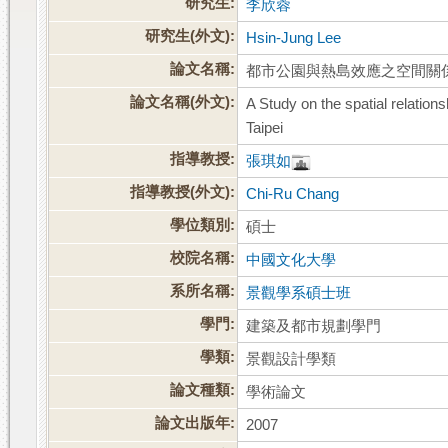
研究生:
李欣蓉
研究生(外文):
Hsin-Jung Lee
論文名稱:
都市公園與熱島效應之空間關
論文名稱(外文):
A Study on the spatial relatio
Taipei
指導教授:
張琪如
指導教授(外文):
Chi-Ru Chang
學位類別:
碩士
校院名稱:
中國文化大學
系所名稱:
景觀學系碩士班
學門:
建築及都市規劃學門
學類:
景觀設計學類
論文種類:
學術論文
論文出版年:
2007