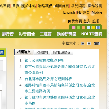
站導覽
|
首頁
|
關於本站
|
聯絡我們
|
國圖首頁
|
常見問題
|
操作說明
English
|
FB 專頁
|
Mobile
免費會員
登入
|
註冊
字體大小：
相關論文
相關期刊
熱門點閱論文
1.
都市公園微氣候觀測解析
2.
都市公園與局地氣溫效應之關係研究-以台北
市公園為例
3.
台北都市熱島效應之觀測解析
4.
道路特性與都市局部熱島關係之研究-以台北
市主要道路為例
5.
都市綠地與局地熱島空間關係之研究-以台北
市為例