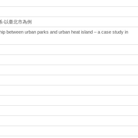
係-以臺北市為例
nship between urban parks and urban heat island – a case study in