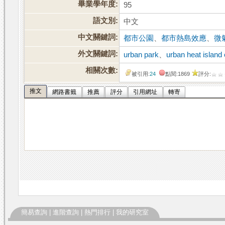
畢業學年度:
95
語文別:
中文
中文關鍵詞:
都市公園
、
都市熱島效應
、
微
外文關鍵詞:
urban park
、
urban heat island 
相關次數:
被引用:
24
點閱:1869
評分:
推文
網路書籤
推薦
評分
引用網址
轉寄
簡易查詢
|
進階查詢
|
熱門排行
|
我的研究室