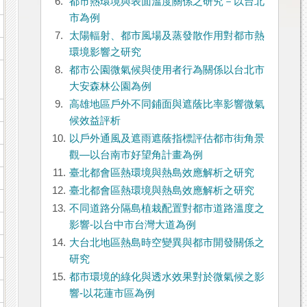
6.
都市熱環境與表面溫度關係之研究－以台北
市為例
7.
太陽輻射、都市風場及蒸發散作用對都市熱
環境影響之研究
8.
都市公園微氣候與使用者行為關係以台北市
大安森林公園為例
9.
高雄地區戶外不同鋪面與遮蔭比率影響微氣
候效益評析
10.
以戶外通風及遮雨遮蔭指標評估都市街角景
觀—以台南市好望角計畫為例
11.
臺北都會區熱環境與熱島效應解析之研究
12.
臺北都會區熱環境與熱島效應解析之研究
13.
不同道路分隔島植栽配置對都市道路溫度之
影響-以台中市台灣大道為例
14.
大台北地區熱島時空變異與都市開發關係之
研究
15.
都市環境的綠化與透水效果對於微氣候之影
響-以花蓮市區為例