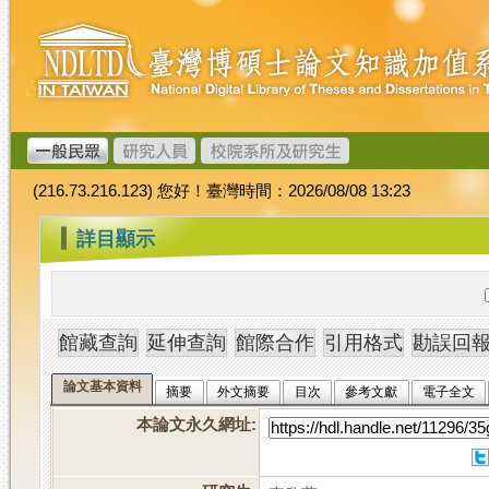
跳
臺
到
灣
主
博
要
碩
內
士
容
論
文
(216.73.216.123) 您好！臺灣時間：2026/08/08 13:23
加
值
:::
詳目顯示
系
統
論文基本資料
摘要
外文摘要
目次
參考文獻
電子全文
本論文永久網址
: