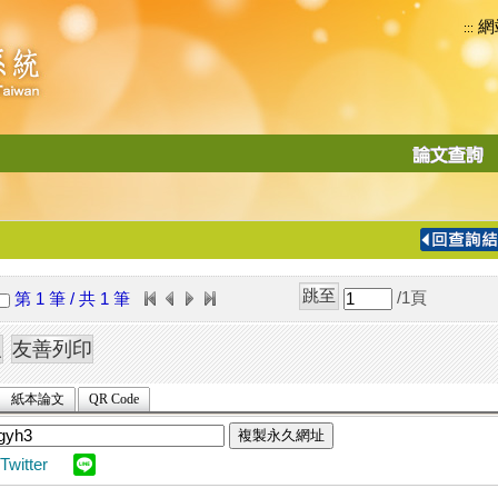
網
:::
功
能
切
換
導
覽
/1
頁
第 1 筆 / 共 1 筆
列
紙本論文
QR Code
複製永久網址
Twitter