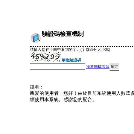
驗證碼檢查機制
請輸入您在下圖中看到的字元(字母區分大小寫)
更換驗證碼
播放圖檔聲音
說明︰
親愛的使用者，您好！由於目前系統使用人數眾
續使用本系統。感謝您的配合。