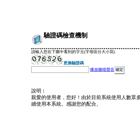
驗證碼檢查機制
請輸入您在下圖中看到的字元(字母區分大小寫)
更換驗證碼
播放圖檔聲音
說明︰
親愛的使用者，您好！由於目前系統使用人數眾
續使用本系統。感謝您的配合。