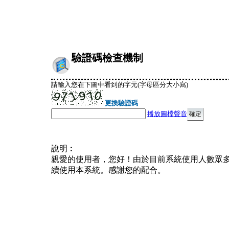
驗證碼檢查機制
請輸入您在下圖中看到的字元(字母區分大小寫)
更換驗證碼
播放圖檔聲音
說明︰
親愛的使用者，您好！由於目前系統使用人數眾
續使用本系統。感謝您的配合。