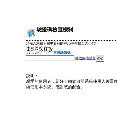
驗證碼檢查機制
請輸入您在下圖中看到的字元(字母區分大小寫)
更換驗證碼
播放圖檔聲音
說明︰
親愛的使用者，您好！由於目前系統使用人數眾
續使用本系統。感謝您的配合。