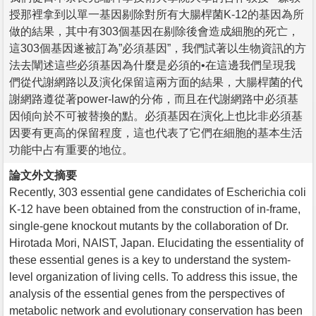
授那裡拿到以單一基因剔除對所有大腸桿菌K-12的基因為所
做的結果，其中有303個基因在剔除後會造成細胞的死亡，
這303個基因遂被訂為”必須基因”，我們試著以生物資訊的方
法去闡述這些必須基因為什麼是必須的•在這邊我們呈現我
們從代謝網路以及演化保留這兩方面的結果，大腸桿菌的代
謝網路遵從著power-law的分佈，而且在代謝網路中必須基
因傾向於不可被替換的點。必須基因在演化上也比非必須基
因要有更高的保留程度，這也代表了它們在細胞的基本生活
功能中占有重要的地位。
論文外文摘要
Recently, 303 essential gene candidates of Escherichia coli
K-12 have been obtained from the construction of in-frame,
single-gene knockout mutants by the collaboration of Dr.
Hirotada Mori, NAIST, Japan. Elucidating the essentiality of
these essential genes is a key to understand the system-
level organization of living cells. To address this issue, the
analysis of the essential genes from the perspectives of
metabolic network and evolutionary conservation has been