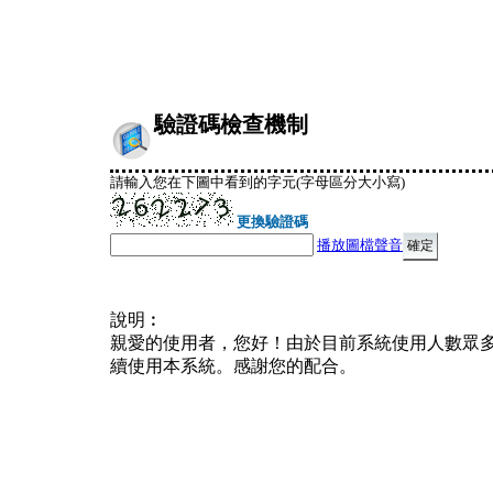
驗證碼檢查機制
請輸入您在下圖中看到的字元(字母區分大小寫)
更換驗證碼
播放圖檔聲音
說明︰
親愛的使用者，您好！由於目前系統使用人數眾
續使用本系統。感謝您的配合。