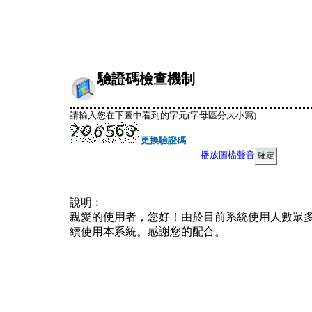
驗證碼檢查機制
請輸入您在下圖中看到的字元(字母區分大小寫)
更換驗證碼
播放圖檔聲音
說明︰
親愛的使用者，您好！由於目前系統使用人數眾
續使用本系統。感謝您的配合。