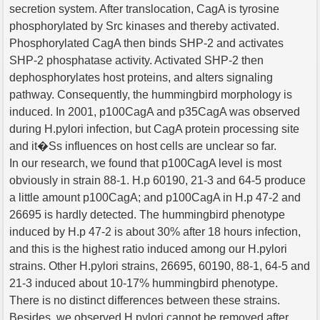
secretion system. After translocation, CagA is tyrosine
phosphorylated by Src kinases and thereby activated.
Phosphorylated CagA then binds SHP-2 and activates
SHP-2 phosphatase activity. Activated SHP-2 then
dephosphorylates host proteins, and alters signaling
pathway. Consequently, the hummingbird morphology is
induced. In 2001, p100CagA and p35CagA was observed
during H.pylori infection, but CagA protein processing site
and it�Ss influences on host cells are unclear so far.
In our research, we found that p100CagA level is most
obviously in strain 88-1. H.p 60190, 21-3 and 64-5 produce
a little amount p100CagA; and p100CagA in H.p 47-2 and
26695 is hardly detected. The hummingbird phenotype
induced by H.p 47-2 is about 30% after 18 hours infection,
and this is the highest ratio induced among our H.pylori
strains. Other H.pylori strains, 26695, 60190, 88-1, 64-5 and
21-3 induced about 10-17% hummingbird phenotype.
There is no distinct differences between these strains.
Besides, we observed H.pylori cannot be removed after