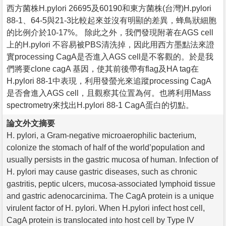
西方菌株H.pylori 26695及60190和東方菌株(台灣)H.pylori
88-1、64-5與21-3比較起來並沒有明顯的差異，蜂鳥狀細胞
的比例介於10-17%。 除此之外，我們發現附著在AGS cell
上的H.pylori 不容易被PBS清洗掉，因此用西方墨點法來證
實processing CagA是否進入AGS cell是不客觀的。於是我
們將要clone cagA 基因，使其前後帶有flag及HA tag在
H.pylori 88-1中表現，利用發螢光來追蹤processing CagA
是否會進入AGS cell，且觀察其位置為何。也將利用Mass
spectrometry來找出H.pylori 88-1 CagA蛋白的切點。
論文外文摘要
H. pylori, a Gram-negative microaerophilic bacterium,
colonize the stomach of half of the world’population and
usually persists in the gastric mucosa of human. Infection of
H. pylori may cause gastric diseases, such as chronic
gastritis, peptic ulcers, mucosa-associated lymphoid tissue
and gastric adenocarcinima. The CagA protein is a unique
virulent factor of H. pylori. When H.pylori infect host cell,
CagA protein is translocated into host cell by Type IV