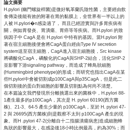
論文摘要
H.pylori (幽門螺旋桿菌)是微好氧革蘭氏陰性菌，主要經由飲
食傳染後能有效的附著在胃的黏膜上，全世界有一半以上的
人被 H.pylori�n感染過了， 而且已經證實與許多胃疾病有
關，例如胃發炎、胃潰瘍、胃癌等等疾病。而H.pylori 的致
病因子中 CagA 是在 H.pylori 中特有的基因。當H.pylori 附
著在宿主細胞後便會將CagA蛋白經由Type IV secretion
system送至宿主細胞，CagA進入宿主細胞後，Src kinase
將磷酸化CagA，磷酸化的CagA與SHP-2結合，活化SHP-2
並影響下游signaling pathway，而造成了蜂鳥狀細胞
(Hummingbird phenotype)的形成；而研究也指出CagA在某
些H.pylori中會被切割成p100CagA與p35CagA，但是此二
個切割後的蛋白對細胞的影響及切割點為何尚不清楚。
在本篇論文我們發現所分離挑選出來的菌株中，H.pylori 88-
1產生最多的p100CagA，其次是 H. pylori 60190(西方菌
株)、21-3、64-5 產生少量的 p100CagA，至於 H. pylori 47-
2 與 26695(西方菌株)則是觀察不太到 p100CagA 產生的現
象。而H .pylori 47-2(分離自十二指腸潰瘍病患)造成細胞蜂
鳥狀的影響最大，在感染後18小時比例最高，約為30%；而