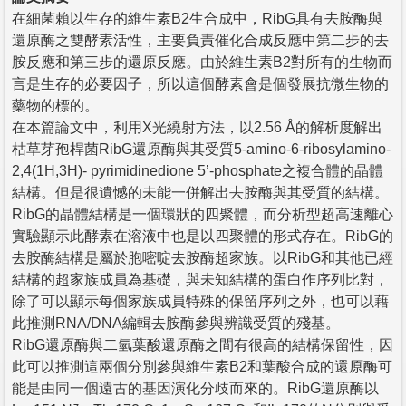
在細菌賴以生存的維生素B2生合成中，RibG具有去胺酶與
還原酶之雙酵素活性，主要負責催化合成反應中第二步的去
胺反應和第三步的還原反應。由於維生素B2對所有的生物而
言是生存的必要因子，所以這個酵素會是個發展抗微生物的
藥物的標的。
在本篇論文中，利用X光繞射方法，以2.56 Å的解析度解出
枯草芽孢桿菌RibG還原酶與其受質5-amino-6-ribosylamino-
2,4(1H,3H)- pyrimidinedione 5’-phosphate之複合體的晶體
結構。但是很遺憾的未能一併解出去胺酶與其受質的結構。
RibG的晶體結構是一個環狀的四聚體，而分析型超高速離心
實驗顯示此酵素在溶液中也是以四聚體的形式存在。RibG的
去胺酶結構是屬於胞嘧啶去胺酶超家族。以RibG和其他已經
結構的超家族成員為基礎，與未知結構的蛋白作序列比對，
除了可以顯示每個家族成員特殊的保留序列之外，也可以藉
此推測RNA/DNA編輯去胺酶參與辨識受質的殘基。
RibG還原酶與二氫葉酸還原酶之間有很高的結構保留性，因
此可以推測這兩個分別參與維生素B2和葉酸合成的還原酶可
能是由同一個遠古的基因演化分歧而來的。RibG還原酶以