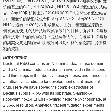
Lys151 Nζ，Thr172 Oγ1，Ser167 Oγ和Ile170的N分別與受
質鹼基上的O-2，NH-3和O-4，NH2-5，O-4以氫鍵的方式結
合；Asp199與核糖上的C2’-OH和C3’-OH之間也有氫鍵結合
力；而受質的磷酸根也會與 Arg183 NΗ2，Arg206 NΗ1和
NΗ2，還有Leu203的N形成氫鍵。由於二氫葉酸還原酶是一
個被廣泛使用於抗癌抗瘧疾藥物設計的目標，所以RibG還原
酶在抗微生物的藥物設計上是極富潛力的。而這些RibG還原
酶與其受質之間的作用力或許可以對相關的藥物設計提供有
利的資訊。
論文外文摘要
Bacterial RibG contains an N-terminal deaminase domain
and a C-terminal reductase domain involved in the second
and third steps in the riboflavin biosynthesis, and hence it is
an attractive candidate for development of antimicrobial
drug. Here we have solved the complex structure of
Bacillus subtilis RibG with its substrate, 5-amino-6-
ribosylamino-2,4(1H,3H)- pyrimidinedione 5’-phosphate, at
2.56-Å resolution. Analytic ultracentrifugation experiments