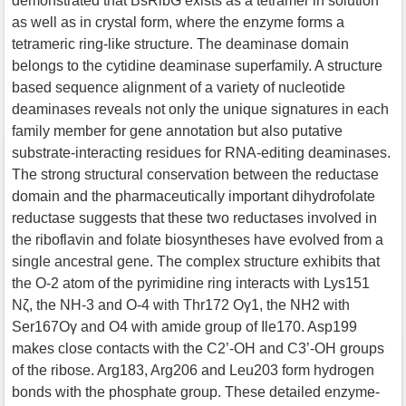
demonstrated that BsRibG exists as a tetramer in solution
as well as in crystal form, where the enzyme forms a
tetrameric ring-like structure. The deaminase domain
belongs to the cytidine deaminase superfamily. A structure
based sequence alignment of a variety of nucleotide
deaminases reveals not only the unique signatures in each
family member for gene annotation but also putative
substrate-interacting residues for RNA-editing deaminases.
The strong structural conservation between the reductase
domain and the pharmaceutically important dihydrofolate
reductase suggests that these two reductases involved in
the riboflavin and folate biosyntheses have evolved from a
single ancestral gene. The complex structure exhibits that
the O-2 atom of the pyrimidine ring interacts with Lys151
Nζ, the NH-3 and O-4 with Thr172 Oγ1, the NH2 with
Ser167Oγ and O4 with amide group of Ile170. Asp199
makes close contacts with the C2’-OH and C3’-OH groups
of the ribose. Arg183, Arg206 and Leu203 form hydrogen
bonds with the phosphate group. These detailed enzyme-