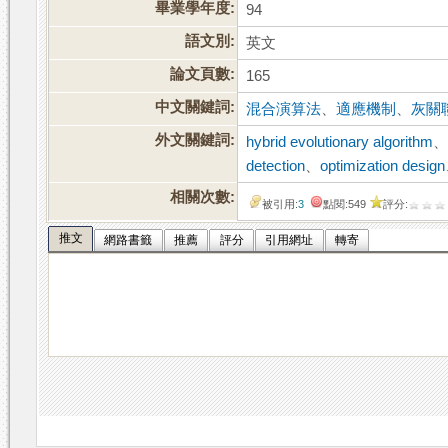
畢業學年度:
94
語文別:
英文
論文頁數:
165
中文關鍵詞:
混合演算法
、
適應機制
、
灰關
外文關鍵詞:
hybrid evolutionary algorithm
detection
、
optimization design
相關次數:
被引用:
3
點閱:549
評分:
推文
網路書籤
推薦
評分
引用網址
轉寄