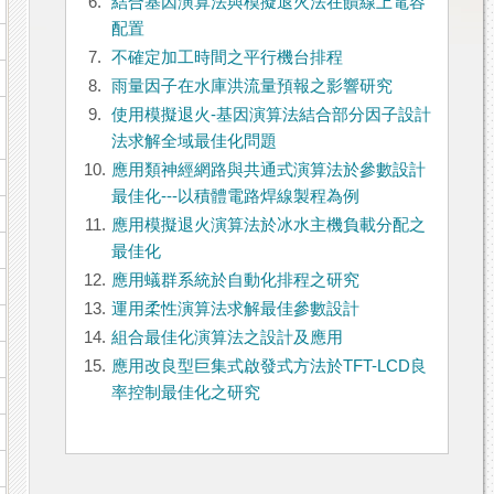
6.
結合基因演算法與模擬退火法在饋線上電容
配置
7.
不確定加工時間之平行機台排程
8.
雨量因子在水庫洪流量預報之影響研究
9.
使用模擬退火-基因演算法結合部分因子設計
法求解全域最佳化問題
10.
應用類神經網路與共通式演算法於參數設計
最佳化---以積體電路焊線製程為例
11.
應用模擬退火演算法於冰水主機負載分配之
最佳化
12.
應用蟻群系統於自動化排程之研究
13.
運用柔性演算法求解最佳參數設計
14.
組合最佳化演算法之設計及應用
15.
應用改良型巨集式啟發式方法於TFT-LCD良
率控制最佳化之研究