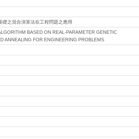
基礎之混合演算法在工程問題之應用
 ALGORITHM BASED ON REAL-PARAMETER GENETIC
ED ANNEALING FOR ENGINEERING PROBLEMS