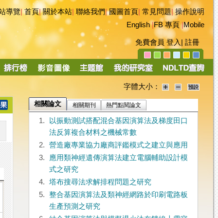
站導覽
|
首頁
|
關於本站
|
聯絡我們
|
國圖首頁
|
常見問題
|
操作說明
English
|
FB 專頁
|
Mobile
免費會員
登入
|
註冊
字體大小：
相關論文
相關期刊
熱門點閱論文
1.
以振動測試搭配混合基因演算法及梯度田口
法反算複合材料之機械常數
2.
營造廠專業協力廠商評鑑模式之建立與應用
3.
應用類神經遺傳演算法建立電腦輔助設計模
式之研究
4.
塔布搜尋法求解排程問題之研究
5.
整合基因演算法及類神經網路於印刷電路板
生產預測之研究