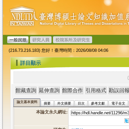
跳
臺
到
灣
主
博
要
碩
內
士
容
論
文
(216.73.216.183) 您好！臺灣時間：2026/08/08 04:06
加
值
:::
詳目顯示
系
統
論文基本資料
摘要
外文摘要
目次
參考文獻
電子全文
本論文永久網址
: