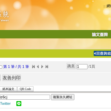
網
:::
功
能
切
換
導
覽
/1
頁
第 1 筆 / 共 1 筆
列
紙本論文
QR Code
複製永久網址
Twitter