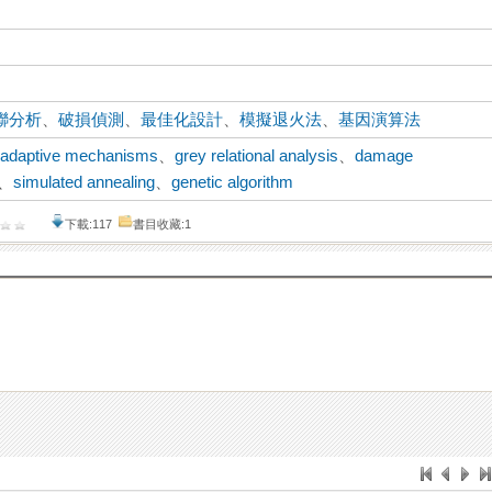
聯分析
、
破損偵測
、
最佳化設計
、
模擬退火法
、
基因演算法
、
adaptive mechanisms
、
grey relational analysis
、
damage
、
simulated annealing
、
genetic algorithm
下載:117
書目收藏:1