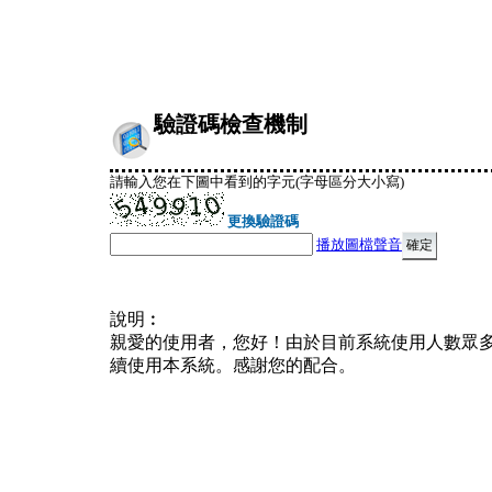
驗證碼檢查機制
請輸入您在下圖中看到的字元(字母區分大小寫)
更換驗證碼
播放圖檔聲音
說明︰
親愛的使用者，您好！由於目前系統使用人數眾
續使用本系統。感謝您的配合。