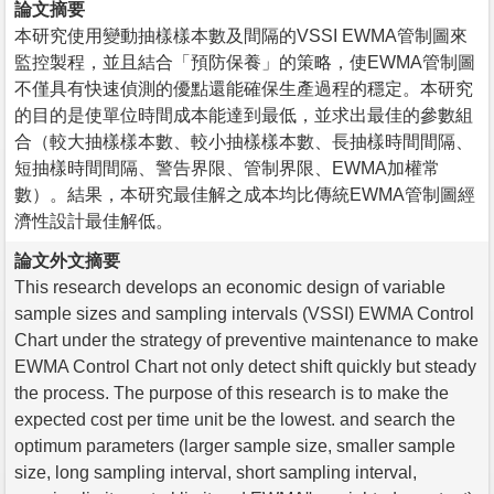
論文摘要
本研究使用變動抽樣樣本數及間隔的VSSI EWMA管制圖來
監控製程，並且結合「預防保養」的策略，使EWMA管制圖
不僅具有快速偵測的優點還能確保生產過程的穩定。本研究
的目的是使單位時間成本能達到最低，並求出最佳的參數組
合（較大抽樣樣本數、較小抽樣樣本數、長抽樣時間間隔、
短抽樣時間間隔、警告界限、管制界限、EWMA加權常
數）。結果，本研究最佳解之成本均比傳統EWMA管制圖經
濟性設計最佳解低。
論文外文摘要
This research develops an economic design of variable
sample sizes and sampling intervals (VSSI) EWMA Control
Chart under the strategy of preventive maintenance to make
EWMA Control Chart not only detect shift quickly but steady
the process. The purpose of this research is to make the
expected cost per time unit be the lowest. and search the
optimum parameters (larger sample size, smaller sample
size, long sampling interval, short sampling interval,